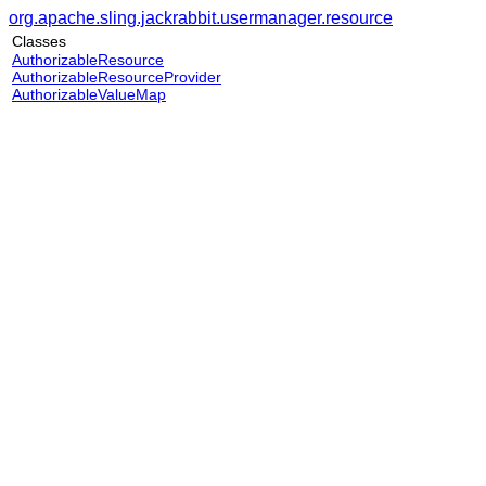
org.apache.sling.jackrabbit.usermanager.resource
Classes
AuthorizableResource
AuthorizableResourceProvider
AuthorizableValueMap